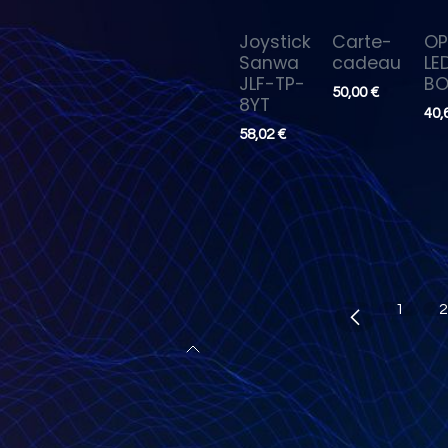
Joystick
Carte-
OP
Sanwa
cadeau
LE
JLF-TP-
B
50,00
€
8YT
40,
58,02
€
1
2