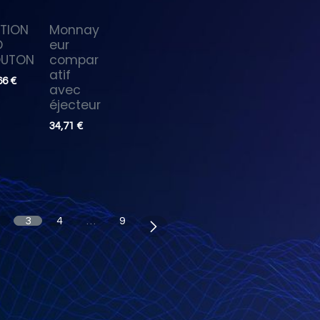
TION
Monnay
D
eur
OUTON
compar
atif
66
€
avec
éjecteur
34,71
€
3
4
…
9