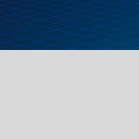
us
R
quipe de passionnés dont le but est
expérience de jeux. Nous fabriquons
ts dans nos ateliers en région liègeoise,