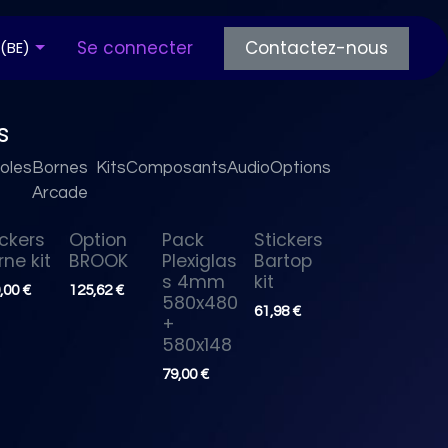
os articles
Se connecter
Questions fréquentes
Contactez-nous
 (BE)
s
oles
Bornes
Kits
Composants
Audio
Options
Arcade
ickers
Option
Pack
Stickers
rne kit
BROOK
Plexiglas
Bartop
s 4mm
kit
,00
€
125,62
€
580x480
61,98
€
+
580x148
79,00
€