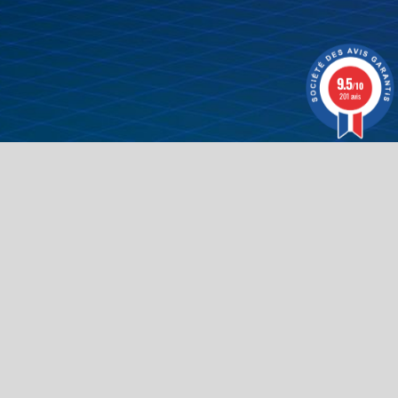
9.5
/10
201 avis
Prix - Décroissant
Trier par:
ejoignez-nous
Contactez-nous
info@buzz-arcade.com
+32 4 377 01 34