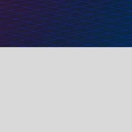
Liens utiles
À propos de no
Accueil
Nous sommes une é
À propos de nous
d'améliorer votre 
d'excellents produi