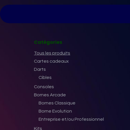
Se rendre au contenu
Page d'accueil
Tarifs
Nos bornes
No
Catégories
Tous les produits
Cartes cadeaux
Darts
Cibles
Consoles
Bornes Arcade
Bornes Classique
Borne Evolution
Entreprise et/ou Professionnel
Kits