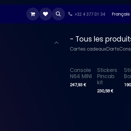
s Darts
Stikers
Besoin d'inspiration
Tous n
Français
+32 4 377 01 34
- Tous les produit
Cartes cadeaux
Darts
Cons
Console
Stickers
St
Nouveau !
N64 MINI
Pincab
Bo
kit
247,93
€
190
230,58
€