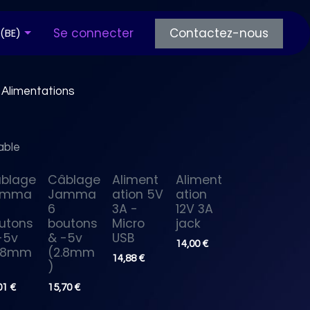
os articles
Se connecter
Questions fréquentes
Contactez-nous
 (BE)
Alimentations
able
blage
Câblage
Aliment
Aliment
amma
Jamma
ation 5V
ation
6
3A -
12V 3A
utons
boutons
Micro
jack
-5v
& -5v
USB
14,00
€
.8mm
(2.8mm
14,88
€
)
01
€
15,70
€