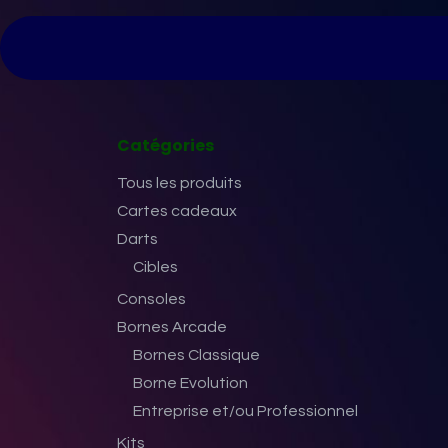
Se rendre au contenu
Page d'accueil
Tarifs
Nos bornes
No
Catégories
Tous les produits
Cartes cadeaux
Darts
Cibles
Consoles
Bornes Arcade
Bornes Classique
Borne Evolution
Entreprise et/ou Professionnel
Kits