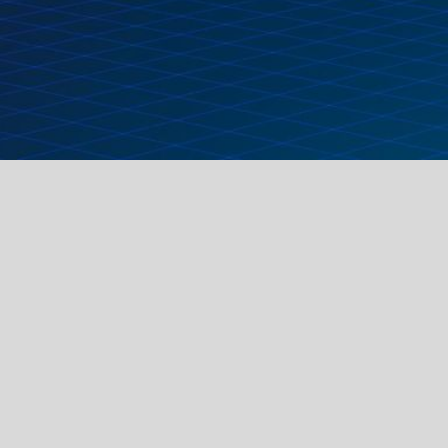
us
R
quipe de passionnés dont le but est
expérience de jeux. Nous fabriquons
ts dans nos ateliers en région liègeoise,