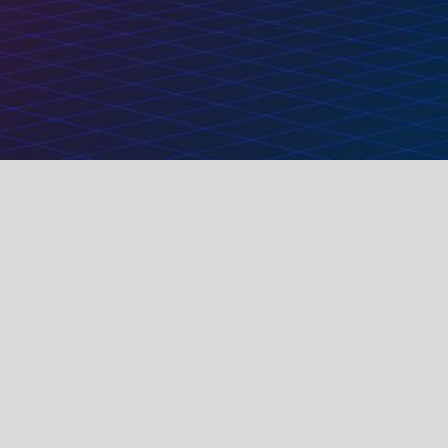
Liens utiles
À propos de no
Accueil
Nous sommes une é
À propos de nous
d'améliorer votre 
d'excellents produi