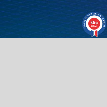
9.5
/10
201 avis
Prix - Décroissant
Trier par:
ejoignez-nous
Contactez-nous
info@buzz-arcade.com
+32 4 377 01 34