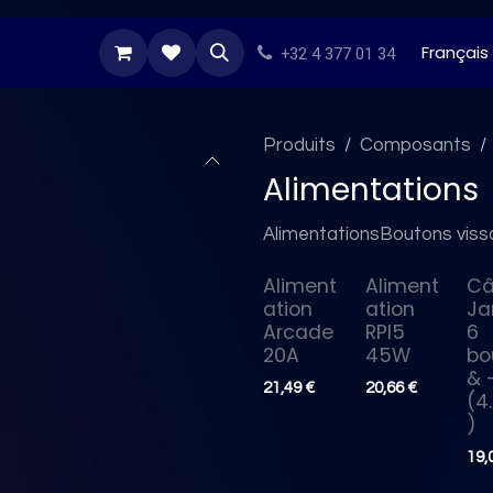
s Darts
Stikers
Besoin d'inspiration
Tous n
Français
+32 4 377 01 34
Produits
Composants
Alimentations
Alimentations
Boutons viss
Aliment
Aliment
Câ
ation
ation
J
Arcade
RPI5
6
20A
45W
bo
& 
21,49
€
20,66
€
(4
)
19,