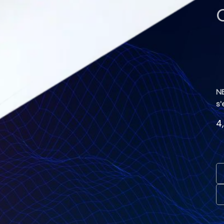
NB
s'
4