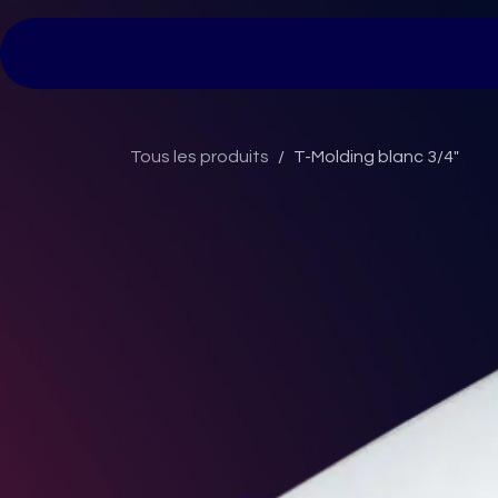
Se rendre au contenu
Page d'accueil
Tarifs
Nos bornes
No
Tous les produits
T-Molding blanc 3/4"