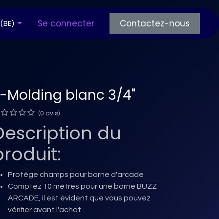
os articles
Se connecter
Questions fréquentes
Contactez-nous
 (BE)
-Molding blanc 3/4"
(0 avis)
Description du
produit:
Protège champs pour borne d'arcade
Comptez 10 mètres pour une borne BUZZ
ARCADE, il est évident que vous pouvez
vérifier avant l'achat