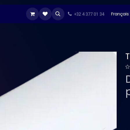
s Darts
Stikers
Besoin d'inspiration
Tous n
Français
+32 4 377 01 34
T