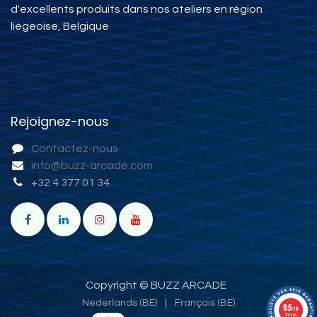
d'excellents produits dans nos ateliers en région
liègeoise, Belgique
Rejoignez-nous
Contactez-nous
info@buzz-arcade.com
+32 4 377 01 34
Copyright © BUZZ ARCADE
Nederlands (BE)
|
Français (BE)
9.5
/10
201 avis