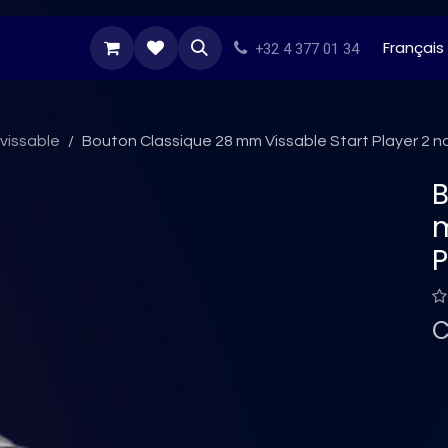
s Darts
Stikers
Besoin d'inspiration
Tous n
Français
+32 4 377 01 34
vissable
Bouton Classique 28 mm Vissable Start Player 2 no
B
m
P
C