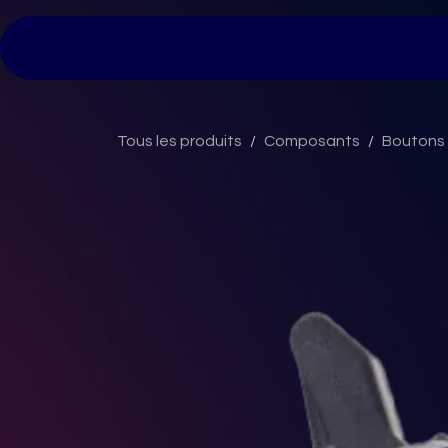
Se rendre au contenu
Page d'accueil
Tarifs
Nos bornes
No
Tous les produits
Composants
Boutons 