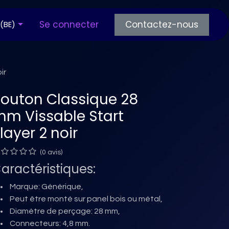
os articles
Se connecter
Questions fréquentes
Contactez-nous
 (BE)
ir
outon Classique 28
m Vissable Start
layer 2 noir
(0 avis)
aractéristiques:
Marque: Générique,
Peut être monté sur panel bois ou métal,
Diamètre de perçage: 28 mm,
Connecteurs: 4,8 mm.