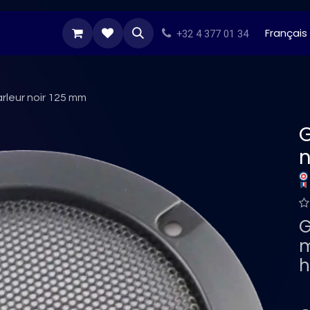
s Darts
Stikers
Besoin d'inspiration
Tous n
Français
+32 4 377 01 34
arleur noir 125 mm
G
n
G
m
h