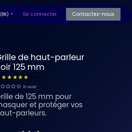
os articles
Se connecter
Questions fréquentes
Contactez-nous
 (BE)
rille de haut-parleur
oir 125 mm
(0 avis)
(2 avis)
rille de 125 mm pour
asquer et protéger vos
aut-parleurs.